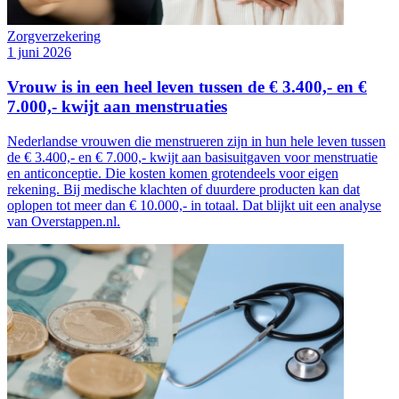
Zorgverzekering
1 juni 2026
Vrouw is in een heel leven tussen de € 3.400,- en €
7.000,- kwijt aan menstruaties
Nederlandse vrouwen die menstrueren zijn in hun hele leven tussen
de € 3.400,- en € 7.000,- kwijt aan basisuitgaven voor menstruatie
en anticonceptie. Die kosten komen grotendeels voor eigen
rekening. Bij medische klachten of duurdere producten kan dat
oplopen tot meer dan € 10.000,- in totaal. Dat blijkt uit een analyse
van Overstappen.nl.