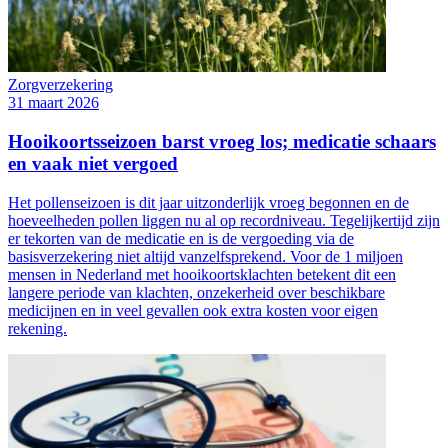
Zorgverzekering
31 maart 2026
Hooikoortsseizoen barst vroeg los; medicatie schaars
en vaak niet vergoed
Het pollenseizoen is dit jaar uitzonderlijk vroeg begonnen en de
hoeveelheden pollen liggen nu al op recordniveau. Tegelijkertijd zijn
er tekorten van de medicatie en is de vergoeding via de
basisverzekering niet altijd vanzelfsprekend. Voor de 1 miljoen
mensen in Nederland met hooikoortsklachten betekent dit een
langere periode van klachten, onzekerheid over beschikbare
medicijnen en in veel gevallen ook extra kosten voor eigen
rekening.