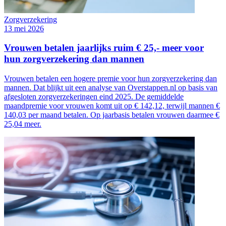
Zorgverzekering
13 mei 2026
Vrouwen betalen jaarlijks ruim € 25,- meer voor
hun zorgverzekering dan mannen
Vrouwen betalen een hogere premie voor hun zorgverzekering dan
mannen. Dat blijkt uit een analyse van Overstappen.nl op basis van
afgesloten zorgverzekeringen eind 2025. De gemiddelde
maandpremie voor vrouwen komt uit op € 142,12, terwijl mannen €
140,03 per maand betalen. Op jaarbasis betalen vrouwen daarmee €
25,04 meer.