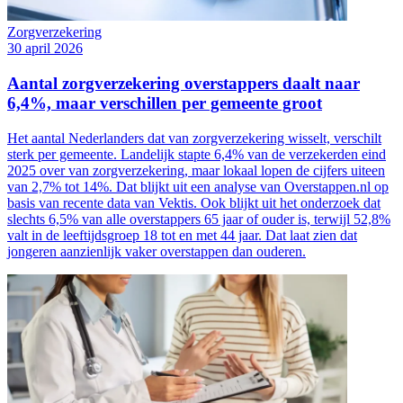
Zorgverzekering
30 april 2026
Aantal zorgverzekering overstappers daalt naar
6,4%, maar verschillen per gemeente groot
Het aantal Nederlanders dat van zorgverzekering wisselt, verschilt
sterk per gemeente. Landelijk stapte 6,4% van de verzekerden eind
2025 over van zorgverzekering, maar lokaal lopen de cijfers uiteen
van 2,7% tot 14%. Dat blijkt uit een analyse van Overstappen.nl op
basis van recente data van Vektis. Ook blijkt uit het onderzoek dat
slechts 6,5% van alle overstappers 65 jaar of ouder is, terwijl 52,8%
valt in de leeftijdsgroep 18 tot en met 44 jaar. Dat laat zien dat
jongeren aanzienlijk vaker overstappen dan ouderen.