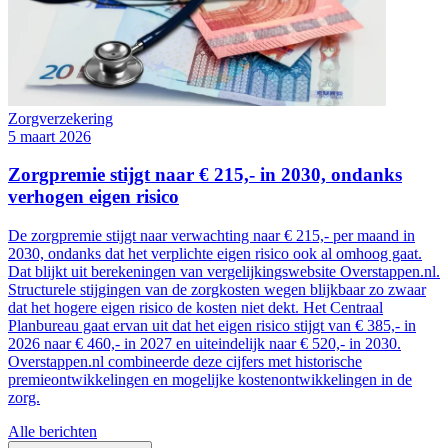
Zorgverzekering
5 maart 2026
Zorgpremie stijgt naar € 215,- in 2030, ondanks
verhogen eigen risico
De zorgpremie stijgt naar verwachting naar € 215,- per maand in
2030, ondanks dat het verplichte eigen risico ook al omhoog gaat.
Dat blijkt uit berekeningen van vergelijkingswebsite Overstappen.nl.
Structurele stijgingen van de zorgkosten wegen blijkbaar zo zwaar
dat het hogere eigen risico de kosten niet dekt. Het Centraal
Planbureau gaat ervan uit dat het eigen risico stijgt van € 385,- in
2026 naar € 460,- in 2027 en uiteindelijk naar € 520,- in 2030.
Overstappen.nl combineerde deze cijfers met historische
premieontwikkelingen en mogelijke kostenontwikkelingen in de
zorg.
Alle berichten