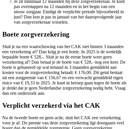
Je zit minimaal 12 maanden bij deze zorgverzekeraar. Je kunt
pas overstappen na 12 maanden en in het begin van een
nieuw zorgjaar. Eindigt de verplichte periode bijvoorbeeld in
juni? Dan kun je pas in januari van het daaropvolgende jaar
van zorgverzekeraar wisselen.
Boete zorgverzekering
Sluit je na een waarschuwing van het CAK niet binnen 3 maanden
een verzekering af? Dan krijg je een boete. In 2025 is de wettelijk
bepaalde boete € 528,-. Sluit je na de eerste boete weer geen
verzekering af? Dan betaal je de boete van € 528,- nog een keer. De
boete is gebaseerd op wat iemand in 3 maanden gemiddeld aan
kosten voor de zorgverzekering betaalt: € 176,00. Dit getal bestaat
uit een zorgpremie van € 156,67 en een verwacht gemiddeld eigen
risico van € 19,33 in 2025. Je kunt in beroep gaan tegen de boete als
je denkt dat je geen Nederlandse zorgverzekering nodig hebt. Vraag
dan een onderzoek aan.
Verplicht verzekerd via het CAK
Na de tweede boete en geen actie, sluit het CAK een verzekering
voor je af. De premie van deze zorgverzekering ligt doorgaans veel
hoger dan de gemiddelde zorgpremie. Geen zorgverzekering