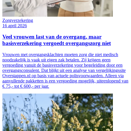
Zorgverzekering
16 april 2026
Veel vrouwen last van de overgang, maar
basisverzekering vergoedt overgangszorg niet
Vrouwen met overgangsklachten moeten zorg die niet medisch
noodzakelijk is vaak uit eigen zak betalen. Zij krijgen geen
vergoeding vanuit de basisverzekering voor begeleiding door een
overgangsconsulent. Dat blijkt uit een analyse van vergelijkingssite
Overstappen.nl op basis van actuele polisvoorwaarden. Alleen via
aanvullende pakketten is een vergoeding mogelijk, uiteenlopend van
€ 75,- tot € 600,- per jaar.