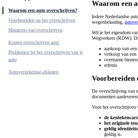
Waarom een au
Waarom een auto overschrijven?
Iedere Nederlandse auto
Voorbereiden op het overschrijven
wegenbelasting,
autove
Manieren van overschrijven
Wil je het eigendom van
Wegverkeer (RDW). Dit d
Bij een RDW-erkende garage of dealer
Kosten overschrijven auto
aankoop van een
Bij een kentekenloket
Problemen bij het overschrijven van je
verkoop van een 
Online
overname binnen 
auto
erfenis
Tenaamstellingscode kwijt
Autoverzekering afsluiten
Voorbereiden 
Overschrijvingsbewijs kwijt
De overschrijving van 
documenten aanleveren
Voor het overschrijven 
de kentekencard
het originele te
geldig identitei
geldig is.