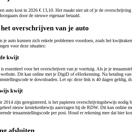
n auto kost in 2026 € 13,10. Het maakt niet uit of je de overschrijving 
doorgaans door de nieuwe eigenaar betaald.
het overschrijven van je auto
an je auto kunnen zich enkele problemen voordoen, zoals het kwijtraken
ngen voor deze situaties:
de kwijt
is essentieel voor het overschrijven van je voertuig. Als je je tenaams
ebsite. Dit kan online met je DigiD of eHerkenning. Na betaling van 
mstellingscode te downloaden. Let op: deze link is 40 dagen geldig, dus
wijs kwijt
 2014 zijn geregistreerd, is het papieren overschrijvingsbewijs nodig b
n geheel nieuw kentekenbewijs aanvragen bij de RDW. Dit kan online m
rende tenaamstellingscode per post. Houd er rekening mee dat hier ko
g afsluiten