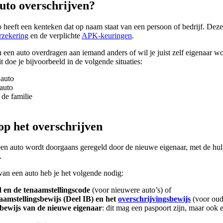
to overschrijven?
 heeft een kenteken dat op naam staat van een persoon of bedrijf. Deze o
rzekering
en de verplichte
APK-keuringen
.
 een auto overdragen aan iemand anders of wil je juist zelf eigenaar wor
oe je bijvoorbeeld in de volgende situaties:
 auto
auto
de familie
op het overschrijven
een auto wordt doorgaans geregeld door de nieuwe eigenaar, met de hul
.
van een auto heb je het volgende nodig:
 en de tenaamstellingscode
(voor nieuwere auto’s) of
naamstellingsbewijs (Deel IB) en het
overschrijvingsbewijs
(voor oude
tsbewijs van de nieuwe eigenaar
: dit mag een paspoort zijn, maar ook 