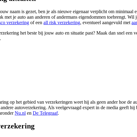
jouw naam is gezet, ben je als nieuwe eigenaar verplicht om minimaal 
luk met je auto aan anderen of andermans eigendommen toebrengt. Wil 
co verzekering
of een
all risk verzekering
, eventueel aangevuld met
aa
ekering het beste bij jouw auto en situatie past? Maak dan snel een v
.
aring op het gebied van verzekeringen weet hij als geen ander hoe de aut
n andere autoverzekering. Als veelgevraagd expert in de media geeft hij
aaronder
Nu.nl
en
De Telegraaf
.
verzekering