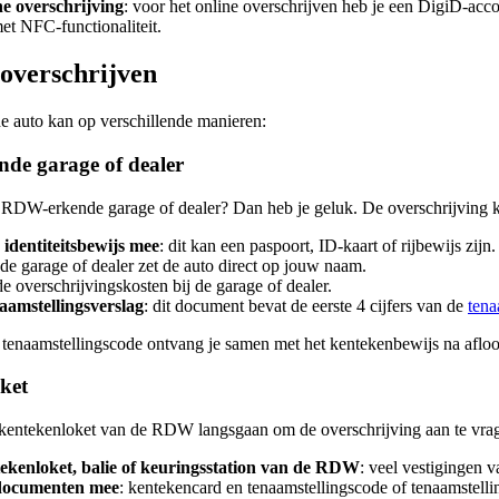
ne overschrijving
: voor het online overschrijven heb je een DigiD-acc
et NFC-functionaliteit.
overschrijven
e auto kan op verschillende manieren:
de garage of dealer
 RDW-erkende garage of dealer? Dan heb je geluk. De overschrijving ka
identiteitsbewijs mee
: dit kan een paspoort, ID-kaart of rijbewijs zijn.
 de garage of dealer zet de auto direct op jouw naam.
 de overschrijvingskosten bij de garage of dealer.
aamstellingsverslag
: dit document bevat de eerste 4 cijfers van de
tena
 tenaamstellingscode ontvang je samen met het kentekenbewijs na afl
ket
 kentekenloket van de RDW langsgaan om de overschrijving aan te vrag
ekenloket, balie of keuringsstation van de RDW
: veel vestigingen 
 documenten mee
: kentekencard en tenaamstellingscode of tenaamstelli