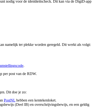
ount nodig voor de identiteitscheck. Dit kan via de DigiD-app
n namelijk ter plekke worden geregeld. Dit werkt als volgt:
amstellingscode
.
oop per post van de RDW.
en. Dit doe je zo:
van
PostNL
hebben een kentekenloket.
ngsbewijs (Deel IB) en overschrijvingsbewijs, en een geldig