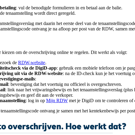
betaling
: vul de benodigde formulieren in en betaal aan de balie.
 de tenaamstelling wordt direct geregeld.
amstellingsverslag met daarin het eerste deel van de tenaamstellingscod
aamstellingscode ontvang je na afloop per post van de RDW, samen met
r kiezen om de overschrijving online te regelen. Dit werkt als volgt:
bezoek de
RDW-website
.
iteitscheck via de DigiD-app
: gebruik een mobiele telefoon om je pasp
rijving uit via de RDW-website
: na de ID-check kun je het voertuig 
vestigingse-mails
:
mail
: bevestiging dat het voertuig nu officieel is overgeschreven.
ail
: link naar het vrijwaringsbewijs en het tenaamstellingsverslag (plus
ingsbewijs en geef dit aan de verkoper.
enaamstelling
: log in op
Mijn RDW
met je DigiD om te controleren of d
 tenaamstellingscode ontvang je samen met het kentekenbewijs per po