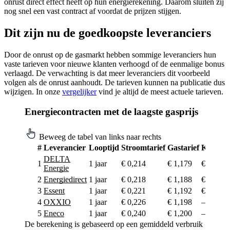
onrust direct effect heeft op hun energierekening. Daarom sluiten zij
nog snel een vast contract af voordat de prijzen stijgen.
Dit zijn nu de goedkoopste leveranciers
Door de onrust op de gasmarkt hebben sommige leveranciers hun
vaste tarieven voor nieuwe klanten verhoogd of de eenmalige bonus
verlaagd. De verwachting is dat meer leveranciers dit voorbeeld
volgen als de onrust aanhoudt. De tarieven kunnen na publicatie dus
wijzigen. In onze
vergelijker
vind je altijd de meest actuele tarieven.
Energiecontracten met de laagste gasprijs
Beweeg de tabel van links naar rechts
#
Leverancier
Looptijd
Stroomtarief
Gastarief
Korting
DELTA
1
1 jaar
€ 0,214
€ 1,179
€ 10,-
Energie
2
Energiedirect
1 jaar
€ 0,218
€ 1,188
€ 100,-
3
Essent
1 jaar
€ 0,221
€ 1,192
€ 100,-
4
OXXIO
1 jaar
€ 0,226
€ 1,198
–
5
Eneco
1 jaar
€ 0,240
€ 1,200
–
De berekening is gebaseerd op een gemiddeld verbruik