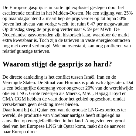
De Europese gasprijs is in korte tijd explosief gestegen door het
escalerende conflict in het Midden-Oosten. Na een stijging van 25%
op maandagochtend 2 maart liep de prijs verder op tot bijna 50%
boven het niveau van vorige week, tot ruim € 47 per megawattuur.
Op dinsdag steeg de prijs nog verder naar € 59 per MWh. De
Nederlandse gasvoorraden zijn historisch laag, waardoor de markt
extra kwetsbaar is. Toch zijn de tarieven in vaste energiecontracten
nog niet overal verhoogd. Wie nu overstapt, kan nog profiteren van
relatief gunstige tarieven.
Waarom stijgt de gasprijs zo hard?
De directe aanleiding is het conflict tussen Israël, Iran en de
Verenigde Staten. De Straat van Hormuz is praktisch afgesloten. Dat
is een belangrijke doorgang voor ongeveer 20% van de wereldwijde
olie en LNG. Grote rederijen als Maersk, MSC, Hapag-Lloyd en
CMA CGM hebben de vaart door het gebied opgeschort, omdat
verzekeraars geen dekking meer bieden.
Daar komt bij dat Qatar, een van de grootste LNG-exporteurs ter
wereld, de productie van vloeibaar aardgas heeft stilgelegd na
aanvallen op energiefaciliteiten in het land. Aangezien een groot
deel van het Europese LNG uit Qatar komt, raakt dit de aanvoer
naar Europa direct.