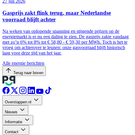
27 juli 2026
Gasprijs zakt flink terug, maar Nederlandse
voorraad blijft achter
Na weken van oplopende spanning en stijgende prijzen op de
energiemarkt is er nu een daling te zien. De gasprijs zakte vandaag
met zo’n 6% tot 8% tot € 58,80 - € 59,30 per MWh. Toch is het te
vroeg om achterover te leunen: onze gasvoorraad blijft historisch
laag voor deze tijd van het jaar.
Alle energie berichten
Terug naar boven
Overstappen.nl
Nieuws
Informatie
Contact