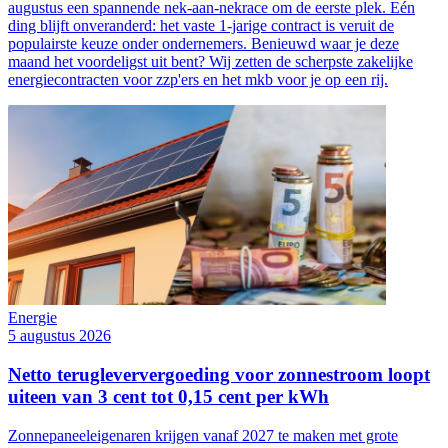
augustus een spannende nek-aan-nekrace om de eerste plek. Eén
ding blijft onveranderd: het vaste 1-jarige contract is veruit de
populairste keuze onder ondernemers. Benieuwd waar je deze
maand het voordeligst uit bent? Wij zetten de scherpste zakelijke
energiecontracten voor zzp'ers en het mkb voor je op een rij.
Energie
5 augustus 2026
Netto terugleververgoeding voor zonnestroom loopt
uiteen van 3 cent tot 0,15 cent per kWh
Zonnepaneeleigenaren krijgen vanaf 2027 te maken met grote