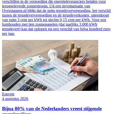
verschillen in de vergoeding die energieleveranciers betalen voor
teruggeleverde zonnestroom. Uit een inventarisatie van
Overstappen.nl blijkt dat de netto terugleververgoeding, het verschil
tussen de terugleververgoeding en de terugleverkosten, uiteenloopt
van ruim 3 cent per kWh tot slechts 0,15 cent per kWh. Voor een
huishouden met tien zonnepanelen (dat jaarlijks 3.000 kWh
teruglevert) kan dat oplopen tot een verschil van bijna honderd euro
per jaar.
Energie
4 augustus 2026
Bijna 80% van de Nederlanders vreest stijgende