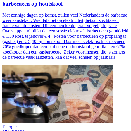
barbecueën op houtskool
Met zonnige dagen op komst, zullen veel Nederlanders de barbecue
weer aansteken. Wie dat doet op elektriciteit, betaalt slechts een
fractie van de kosten. Uit een berekening van vergelijkingssite
Overstappen.nl blijkt dat een sessie elektrisch barbecueën gemiddeld
€ 1,30 kost, tegenover € 4,- kosten voor barbecueën op propaangas
(gasfles) en € 5,40 bij houtskool. Daarmee is elektrisch barbecueën
76% goedkoper dan een barbecue op houtskool gebruiken en 67%
goedkoper dan een gasbarbecue. Zeker voor mensen die ‘s zomers
de barbecue vaak aanzetten, kan dat veel schelen op jaarbasis.
Energie