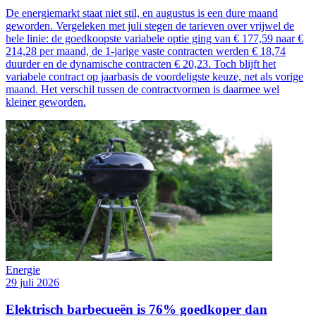
De energiemarkt staat niet stil, en augustus is een dure maand
geworden. Vergeleken met juli stegen de tarieven over vrijwel de
hele linie: de goedkoopste variabele optie ging van € 177,59 naar €
214,28 per maand, de 1-jarige vaste contracten werden € 18,74
duurder en de dynamische contracten € 20,23. Toch blijft het
variabele contract op jaarbasis de voordeligste keuze, net als vorige
maand. Het verschil tussen de contractvormen is daarmee wel
kleiner geworden.
Energie
29 juli 2026
Elektrisch barbecueën is 76% goedkoper dan