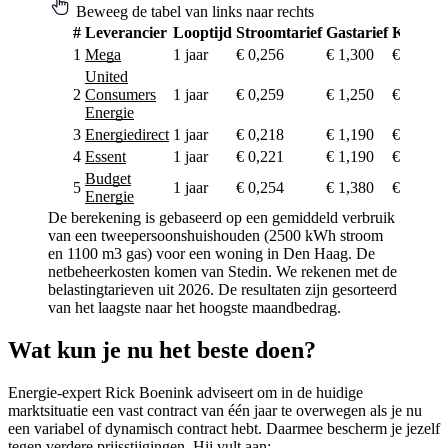
Beweeg de tabel van links naar rechts
#
Leverancier
Looptijd
Stroomtarief
Gastarief
Korting
1
Mega
1 jaar
€ 0,256
€ 1,300
€ 466
United
2
Consumers
1 jaar
€ 0,259
€ 1,250
€ 345
Energie
3
Energiedirect
1 jaar
€ 0,218
€ 1,190
€ 100
4
Essent
1 jaar
€ 0,221
€ 1,190
€ 100
Budget
5
1 jaar
€ 0,254
€ 1,380
€ 365
Energie
De berekening is gebaseerd op een gemiddeld verbruik
van een tweepersoonshuishouden (2500 kWh stroom
en 1100 m3 gas) voor een woning in Den Haag. De
netbeheerkosten komen van Stedin. We rekenen met de
belastingtarieven uit 2026. De resultaten zijn gesorteerd
van het laagste naar het hoogste maandbedrag.
Wat kun je nu het beste doen?
Energie-expert Rick Boenink adviseert om in de huidige
marktsituatie een vast contract van één jaar te overwegen als je nu
een variabel of dynamisch contract hebt. Daarmee bescherm je jezelf
tegen verdere prijsstijgingen. Hij vult aan: