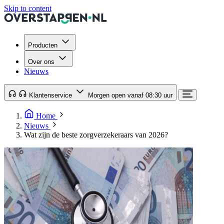
Skip to content
Producten
Over ons
Nieuws
Klantenservice
Morgen open vanaf 08:30 uur
Home
Nieuws
Wat zijn de beste zorgverzekeraars van 2026?