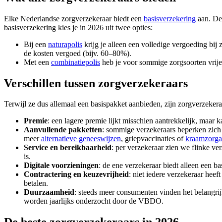
Elke Nederlandse zorgverzekeraar biedt een
basisverzekering
aan. Dez
basisverzekering kies je in 2026 uit twee opties:
Bij een
naturapolis
krijg je alleen een volledige vergoeding bij
de kosten vergoed (bijv. 60–80%).
Met een
combinatiepolis
heb je voor sommige zorgsoorten vrije k
Verschillen tussen zorgverzekeraars
Terwijl ze dus allemaal een basispakket aanbieden, zijn zorgverzekera
Premie
: een lagere premie lijkt misschien aantrekkelijk, maa
Aanvullende pakketten
: sommige verzekeraars beperken zich t
meer
alternatieve geneeswijzen
, griepvaccinaties of
kraamzorgar
Service en bereikbaarheid
: per verzekeraar zien we flinke ve
is.
Digitale voorzieningen
: de ene verzekeraar biedt alleen een ba
Contractering en keuzevrijheid
: niet iedere verzekeraar heef
betalen.
Duurzaamheid
: steeds meer consumenten vinden het belangri
worden jaarlijks onderzocht door de VBDO.