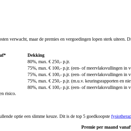
osten verwacht, maar de premies en vergoedingen lopen sterk uiteen. D
af*
Dekking
80%, max. € 250,- p.jr.
75%, max. € 100,- p.jr. (een- of meervlaksvullingen in v
75%, max. € 100,- p.jr. (een- of meervlaksvullingen in v
75%, max. € 250,- p.jr. (m.u.v. keuringsrapporten en n
80%, max. € 100,- p.jr. (een- of meervlaksvullingen in v
n risico.
ullende optie een slimme keuze. Dit is de top 5 goedkoopste
fysiothera
Premie per maand vanaf