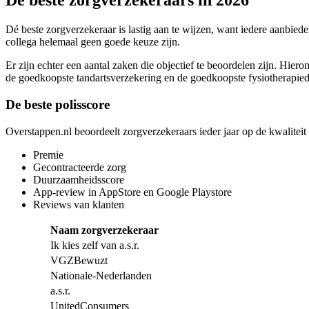
De beste zorgverzekeraars in 2026
Dé beste zorgverzekeraar is lastig aan te wijzen, want iedere aanbiede
collega helemaal geen goede keuze zijn.
Er zijn echter een aantal zaken die objectief te beoordelen zijn. Hie
de goedkoopste tandartsverzekering en de goedkoopste fysiotherapie
De beste polisscore
Overstappen.nl beoordeelt zorgverzekeraars ieder jaar op de kwalitei
Premie
Gecontracteerde zorg
Duurzaamheidsscore
App-review in AppStore en Google Playstore
Reviews van klanten
Naam zorgverzekeraar
Ik kies zelf van a.s.r.
VGZBewuzt
Nationale-Nederlanden
a.s.r.
UnitedConsumers