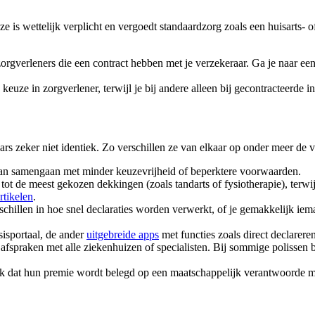
e is wettelijk verplicht en vergoedt standaardzorg zoals een huisarts-
 zorgverleners die een contract hebben met je verzekeraar. Ga je naar e
euze in zorgverlener, terwijl je bij andere alleen bij gecontracteerde in
ars zeker niet identiek. Zo verschillen ze van elkaar op onder meer de 
r kan samengaan met minder keuzevrijheid of beperktere voorwaarden.
ot de meest gekozen dekkingen (zoals tandarts of fysiotherapie), terwi
tikelen
.
rschillen in hoe snel declaraties worden verwerkt, of je gemakkelijk iem
sisportaal, de ander
uitgebreide apps
met functies zoals direct declarere
t afspraken met alle ziekenhuizen of specialisten. Bij sommige polissen 
jk dat hun premie wordt belegd op een maatschappelijk verantwoorde ma