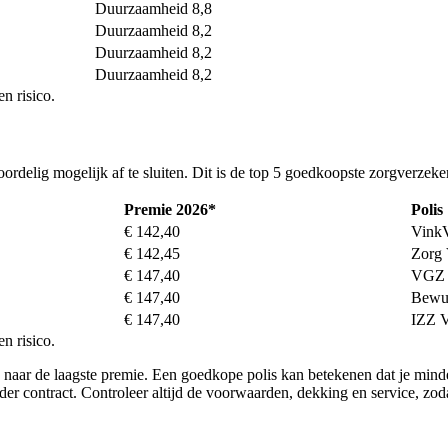
Duurzaamheid 8,8
Duurzaamheid 8,2
Duurzaamheid 8,2
Duurzaamheid 8,2
n risico.
voordelig mogelijk af te sluiten. Dit is de top 5 goedkoopste zorgverzek
Premie 2026*
Polis
€ 142,40
VinkV
€ 142,45
Zorg 
€ 147,40
VGZ 
€ 147,40
Bewu
€ 147,40
IZZ V
n risico.
n naar de laagste premie. Een goedkope polis kan betekenen dat je minde
der contract. Controleer altijd de voorwaarden, dekking en service, zoda