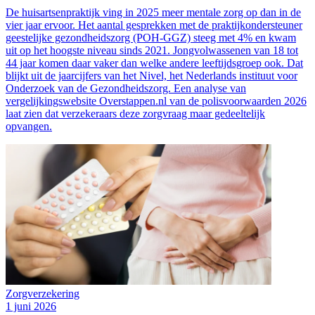
De huisartsenpraktijk ving in 2025 meer mentale zorg op dan in de
vier jaar ervoor. Het aantal gesprekken met de praktijkondersteuner
geestelijke gezondheidszorg (POH-GGZ) steeg met 4% en kwam
uit op het hoogste niveau sinds 2021. Jongvolwassenen van 18 tot
44 jaar komen daar vaker dan welke andere leeftijdsgroep ook. Dat
blijkt uit de jaarcijfers van het Nivel, het Nederlands instituut voor
Onderzoek van de Gezondheidszorg. Een analyse van
vergelijkingswebsite Overstappen.nl van de polisvoorwaarden 2026
laat zien dat verzekeraars deze zorgvraag maar gedeeltelijk
opvangen.
Zorgverzekering
1 juni 2026