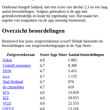
Onderaan bungelt Salland, met een score van slechts 2,3 en een laag
aantal beoordelingen. Volgens gebruikers is de app niet
gebruiksvriendelijk en loopt hij regelmatig vast. Dat maakt het
regelen van zorgzaken via de app onnodig frustrerend.
Overzicht beoordelingen
Benieuwd hoe jouw zorgverzekeraar scoort? Bekijk hieronder de
beoordelingen van zorgverzekeringsapps in de App Store:
Zorgverzekeraar
Score App Store
Aantal beoordelingen
Zekur
4,8
1.982
UnitedConsumers
4,7
8.386
DSW
4,7
5.431
a.s.r.
4,7
1.135
Stad Holland
4,7
976
de christelijke
4,7
419
IZA
4,6
33.859
IZZ
4,6
29.953
VGZ
4,6
22.555
ONVZ
4,6
13.116