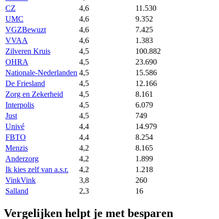
CZ
4,6
11.530
UMC
4,6
9.352
VGZBewuzt
4,6
7.425
VVAA
4,6
1.383
Zilveren Kruis
4,5
100.882
OHRA
4,5
23.690
Nationale-Nederlanden
4,5
15.586
De Friesland
4,5
12.166
Zorg en Zekerheid
4,5
8.161
Interpolis
4,5
6.079
Just
4,5
749
Univé
4,4
14.979
FBTO
4,4
8.254
Menzis
4,2
8.165
Anderzorg
4,2
1.899
Ik kies zelf van a.s.r.
4,2
1.218
VinkVink
3,8
260
Salland
2,3
16
Vergelijken helpt je met besparen