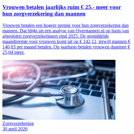
Vrouwen betalen jaarlijks ruim € 25,- meer voor
hun zorgverzekering dan mannen
Vrouwen betalen een hogere premie voor hun zorgverzekering dan
mannen. Dat blijkt uit een analyse van Overstappen.nl op basis van
afgesloten zorgverzekeringen eind 2025. De gemiddelde
maandpremie voor vrouwen komt uit op € 142,12, terwijl mannen €
140,03 per maand betalen. Op jaarbasis betalen vrouwen daarmee €
25,04 meer.
Zorgverzekering
30 april 2026