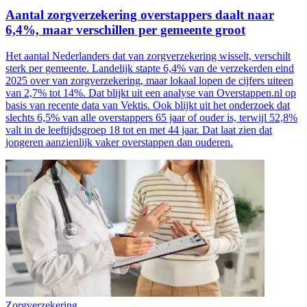
Aantal zorgverzekering overstappers daalt naar
6,4%, maar verschillen per gemeente groot
Het aantal Nederlanders dat van zorgverzekering wisselt, verschilt
sterk per gemeente. Landelijk stapte 6,4% van de verzekerden eind
2025 over van zorgverzekering, maar lokaal lopen de cijfers uiteen
van 2,7% tot 14%. Dat blijkt uit een analyse van Overstappen.nl op
basis van recente data van Vektis. Ook blijkt uit het onderzoek dat
slechts 6,5% van alle overstappers 65 jaar of ouder is, terwijl 52,8%
valt in de leeftijdsgroep 18 tot en met 44 jaar. Dat laat zien dat
jongeren aanzienlijk vaker overstappen dan ouderen.
Zorgverzekering