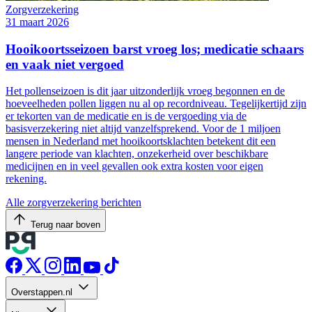
Zorgverzekering
31 maart 2026
Hooikoortsseizoen barst vroeg los; medicatie schaars
en vaak niet vergoed
Het pollenseizoen is dit jaar uitzonderlijk vroeg begonnen en de
hoeveelheden pollen liggen nu al op recordniveau. Tegelijkertijd zijn
er tekorten van de medicatie en is de vergoeding via de
basisverzekering niet altijd vanzelfsprekend. Voor de 1 miljoen
mensen in Nederland met hooikoortsklachten betekent dit een
langere periode van klachten, onzekerheid over beschikbare
medicijnen en in veel gevallen ook extra kosten voor eigen
rekening.
Alle zorgverzekering berichten
Terug naar boven
Overstappen.nl