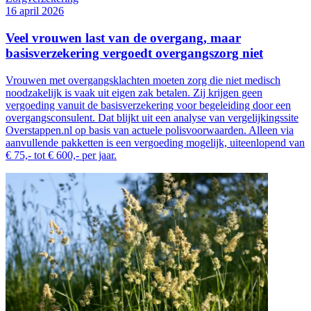
16 april 2026
Veel vrouwen last van de overgang, maar
basisverzekering vergoedt overgangszorg niet
Vrouwen met overgangsklachten moeten zorg die niet medisch
noodzakelijk is vaak uit eigen zak betalen. Zij krijgen geen
vergoeding vanuit de basisverzekering voor begeleiding door een
overgangsconsulent. Dat blijkt uit een analyse van vergelijkingssite
Overstappen.nl op basis van actuele polisvoorwaarden. Alleen via
aanvullende pakketten is een vergoeding mogelijk, uiteenlopend van
€ 75,- tot € 600,- per jaar.