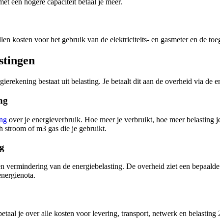
met een hogere capaciteit betaal je meer.
llen kosten voor het gebruik van de elektriciteits- en gasmeter en de to
stingen
ierekening bestaat uit belasting. Je betaalt dit aan de overheid via de e
ng
ing
over je energieverbruik. Hoe meer je verbruikt, hoe meer belasting je 
 stroom of m3 gas die je gebruikt.
ng
en vermindering van de energiebelasting. De overheid ziet een bepaalde h
energienota.
etaal je over alle kosten voor levering, transport, netwerk en belasting