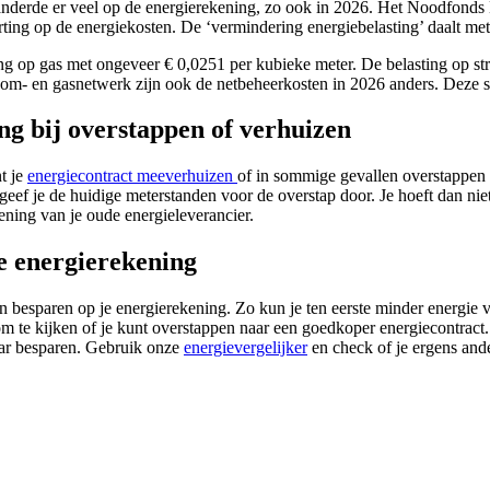
nderde er veel op de energierekening, zo ook in 2026. Het Noodfonds En
ting op de energiekosten. De ‘vermindering energiebelasting’ daalt me
ting op gas met ongeveer € 0,0251 per kubieke meter. De belasting op 
room- en gasnetwerk zijn ook de netbeheerkosten in 2026 anders. Deze s
g bij overstappen of verhuizen
t je
energiecontract meeverhuizen
of in sommige gevallen overstappen n
t, geef je de huidige meterstanden voor de overstap door. Je hoeft dan n
ening van je oude energieleverancier.
e energierekening
n besparen op je energierekening. Zo kun je ten eerste minder energie
om te kijken of je kunt overstappen naar een goedkoper energiecontract. 
aar besparen. Gebruik onze
energievergelijker
en check of je ergens ande