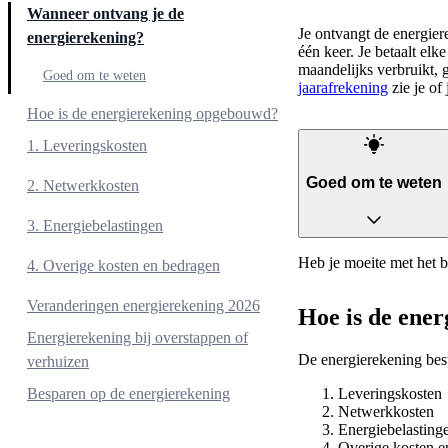
Wanneer ontvang je de
Je ontvangt de energier
energierekening?
één keer. Je betaalt el
maandelijks verbruikt, g
Goed om te weten
jaarafrekening
zie je of 
Hoe is de energierekening opgebouwd?
1. Leveringskosten
Goed om te weten
1.1 Verbruikskosten
2. Netwerkkosten
1.2 Vaste leveringskosten
2.1 Aansluitkosten
3. Energiebelastingen
1.3 Vaste terugleveringskosten
2.2 Capaciteitstarief
Heb je moeite met het b
3.1 Energiebelasting
4. Overige kosten en bedragen
1.4 Terugleververgoeding
2.3 Meettarief
3.2 Heffingskorting
4.1 Verbruik
Veranderingen energierekening 2026
Hoe is de ene
3.3 Btw
4.2 In rekening gebrachte bedragen
Energierekening bij overstappen of
De energierekening best
4.3 Nieuw termijnbedrag
verhuizen
Leveringskosten
Besparen op de energierekening
Netwerkkosten
Energiebelasting
Overige kosten e