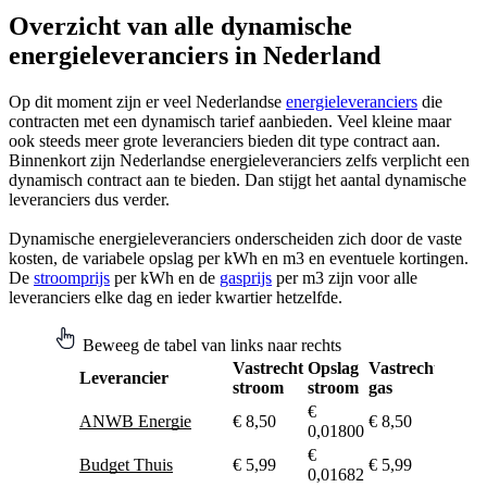
Overzicht van alle dynamische
energieleveranciers in Nederland
Op dit moment zijn er veel Nederlandse
energieleveranciers
die
contracten met een dynamisch tarief aanbieden. Veel kleine maar
ook steeds meer grote leveranciers bieden dit type contract aan.
Binnenkort zijn Nederlandse energieleveranciers zelfs verplicht een
dynamisch contract aan te bieden. Dan stijgt het aantal dynamische
leveranciers dus verder.
Dynamische energieleveranciers onderscheiden zich door de vaste
kosten, de variabele opslag per kWh en m3 en eventuele kortingen.
De
stroomprijs
per kWh en de
gasprijs
per m3 zijn voor alle
leveranciers elke dag en ieder kwartier hetzelfde.
Beweeg de tabel van links naar rechts
Vastrecht
Opslag
Vastrecht
Opsla
Leverancier
stroom
stroom
gas
gas
€
ANWB Energie
€ 8,50
€ 8,50
€ 0,0
0,01800
€
Budget Thuis
€ 5,99
€ 5,99
€ 0,0
0,01682