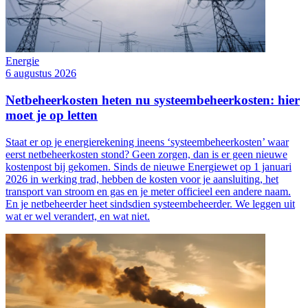
Energie
6 augustus 2026
Netbeheerkosten heten nu systeembeheerkosten: hier
moet je op letten
Staat er op je energierekening ineens ‘systeembeheerkosten’ waar
eerst netbeheerkosten stond? Geen zorgen, dan is er geen nieuwe
kostenpost bij gekomen. Sinds de nieuwe Energiewet op 1 januari
2026 in werking trad, hebben de kosten voor je aansluiting, het
transport van stroom en gas en je meter officieel een andere naam.
En je netbeheerder heet sindsdien systeembeheerder. We leggen uit
wat er wel verandert, en wat niet.