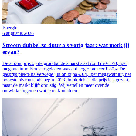
Energie
6 augustus 2026
Stroom dubbel zo duur als vorig jaar: wat merk jij
ervan?
De stroomprijs op de groothandelsmarkt staat rond de € 140,- per
megawattuur. Een jaar geleden was dat nog ongeveer € 80,-. De
gasprijs piekte halverwege juli op bijna € 64,- per megawattuur, het
hoogste niveau sinds begin 2023. Inmiddels is die prijs iets gezakt,
maar de markt blijft onrustig. Wij vertellen meer over de
ontwikkelingen en wat je nu kunt doen.