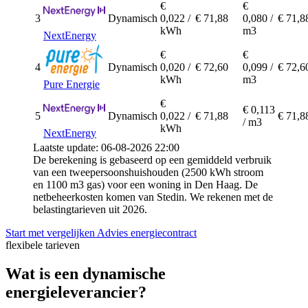
€
€
3
Dynamisch
0,022 /
€ 71,88
0,080 /
€ 71,8
kWh
m3
NextEnergy
€
€
4
Dynamisch
0,020 /
€ 72,60
0,099 /
€ 72,6
kWh
m3
Pure Energie
€
€ 0,113
5
Dynamisch
0,022 /
€ 71,88
€ 71,8
/ m3
kWh
NextEnergy
Laatste update: 06-08-2026 22:00
De berekening is gebaseerd op een gemiddeld verbruik
van een tweepersoonshuishouden (2500 kWh stroom
en 1100 m3 gas) voor een woning in Den Haag. De
netbeheerkosten komen van Stedin. We rekenen met de
belastingtarieven uit 2026.
Start met vergelijken
Advies energiecontract
flexibele tarieven
Wat is een dynamische
energieleverancier?