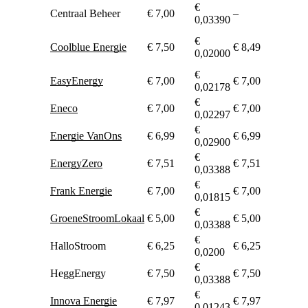
€
Centraal Beheer
€ 7,00
–
–
0,03390
geen
€
Coolblue Energie
€ 7,50
€ 8,49
dynam
0,02000
gas*
€
EasyEnergy
€ 7,00
€ 7,00
€ 0,0
0,02178
€
Eneco
€ 7,00
€ 7,00
€ 0,1
0,02297
€
Energie VanOns
€ 6,99
€ 6,99
€ 0,0
0,02900
€
EnergyZero
€ 7,51
€ 7,51
€ 0,0
0,03388
€
Frank Energie
€ 7,00
€ 7,00
€ 0,0
0,01815
€
GroeneStroomLokaal
€ 5,00
€ 5,00
€ 0,0
0,03388
€
HalloStroom
€ 6,25
€ 6,25
€ 0,0
0,0200
€
HeggEnergy
€ 7,50
€ 7,50
€ 0,0
0,03388
€
Innova Energie
€ 7,97
€ 7,97
€ 0,0
0,01243