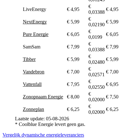
€
LiveEnergy
€ 4,95
€ 4,95
€ 0,0
0,03388
€
NextEnergy
€ 5,99
€ 5,99
€ 0,1
0,02190
€
Pure Energie
€ 6,05
€ 6,05
€ 0,0
0,0199
€
SamSam
€ 7,99
€ 7,99
€ 0,0
0,03388
€
Tibber
€ 5,99
€ 5,99
€ 0,0
0,02480
€
Vandebron
€ 7,00
€ 7,00
€ 0,0
0,02571
€
Vattenfall
€ 7,95
€ 6,95
€ 0,0
0,02550
€
Zonopnaam Energie
€ 8,00
€ 7,50
€ 0,0
0,02000
€
Zonneplan
€ 6,25
€ 6,25
€ 0,0
0,02000
Laatste update: 05-08-2026
* Coolblue Energie levert geen gas.
Vergelijk dynamische energieleveranciers