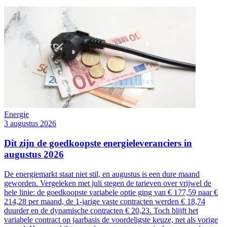
Energie
3 augustus 2026
Dit zijn de goedkoopste energieleveranciers in
augustus 2026
De energiemarkt staat niet stil, en augustus is een dure maand
geworden. Vergeleken met juli stegen de tarieven over vrijwel de
hele linie: de goedkoopste variabele optie ging van € 177,59 naar €
214,28 per maand, de 1-jarige vaste contracten werden € 18,74
duurder en de dynamische contracten € 20,23. Toch blijft het
variabele contract op jaarbasis de voordeligste keuze, net als vorige