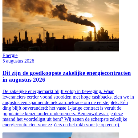
Energie
5 augustus 2026
Dit zijn de goedkoopste zakelijke energiecontracten
in augustus 2026
De zakelijke energiemarkt blijft volop in beweging. Waar
leveranciers eerder vooral strooiden met hoge cashbacks, zien we in
augustus een spannende nek-aan-nekrace om de eerste plek. Eén
ding blijft onveranderd: het vaste 1-jarige contract is veruit de
populairste keuze onder ondernemers. Benieuwd waar je deze
maand het voordeligst uit bent? Wij zetten de scherpste zakelijke
energiecontracten voor zzp’ers en het mkb voor je op een rij.