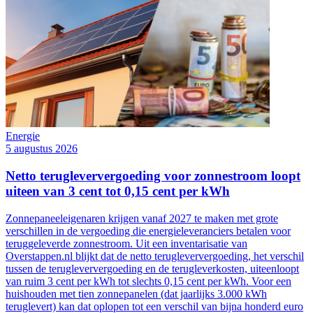
Energie
5 augustus 2026
Netto terugleververgoeding voor zonnestroom loopt
uiteen van 3 cent tot 0,15 cent per kWh
Zonnepaneeleigenaren krijgen vanaf 2027 te maken met grote
verschillen in de vergoeding die energieleveranciers betalen voor
teruggeleverde zonnestroom. Uit een inventarisatie van
Overstappen.nl blijkt dat de netto terugleververgoeding, het verschil
tussen de terugleververgoeding en de terugleverkosten, uiteenloopt
van ruim 3 cent per kWh tot slechts 0,15 cent per kWh. Voor een
huishouden met tien zonnepanelen (dat jaarlijks 3.000 kWh
teruglevert) kan dat oplopen tot een verschil van bijna honderd euro