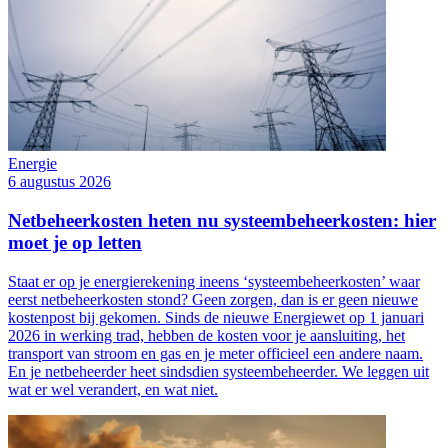
Energie
6 augustus 2026
Netbeheerkosten heten nu systeembeheerkosten: hier
moet je op letten
Staat er op je energierekening ineens ‘systeembeheerkosten’ waar
eerst netbeheerkosten stond? Geen zorgen, dan is er geen nieuwe
kostenpost bij gekomen. Sinds de nieuwe Energiewet op 1 januari
2026 in werking trad, hebben de kosten voor je aansluiting, het
transport van stroom en gas en je meter officieel een andere naam.
En je netbeheerder heet sindsdien systeembeheerder. We leggen uit
wat er wel verandert, en wat niet.