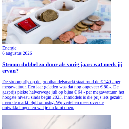
Energie
6 augustus 2026
Stroom dubbel zo duur als vorig jaar: wat merk jij
ervan?
De stroomprijs op de groothandelsmarkt staat rond de € 140,- per
megawattuur. Een jaar geleden was dat nog ongeveer € 80,-. De
gasprijs piekte halverwege juli op bijna € 64,- per megawattuur, het
hoogste niveau sinds begin 2023. Inmiddels is die prijs iets gezakt,
maar de markt blijft onrustig. Wij vertellen meer over de
ontwikkelingen en wat je nu kunt doen.