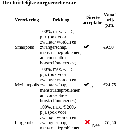
De christelijke zorgverzekeraar
Vanaf
Directe
Verzekering
Dekking
prijs
acceptatie
p.m.
100%, max. € 115,-
p.jr. (ook voor
zwanger worden en
Smallpolis
zwangerschap,
€9,50
Ja
menstruatieproblemen,
anticonceptie en
borstzelfonderzoek)
100%, max. € 115,-
p.jr. (ook voor
zwanger worden en
Mediumpolis
zwangerschap,
€24,75
Ja
menstruatieproblemen,
anticonceptie en
borstzelfonderzoek)
100%, max. € 200,-
p.jr. (ook voor
zwanger worden en
Largepolis
zwangerschap,
€51,50
Nee
menstruatieproblemen,