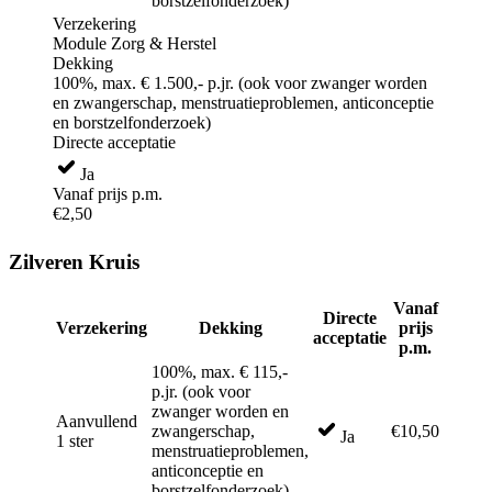
borstzelfonderzoek)
Verzekering
Module Zorg & Herstel
Dekking
100%, max. € 1.500,- p.jr. (ook voor zwanger worden
en zwangerschap, menstruatieproblemen, anticonceptie
en borstzelfonderzoek)
Directe acceptatie
Ja
Vanaf prijs p.m.
€2,50
Zilveren Kruis
Vanaf
Directe
Verzekering
Dekking
prijs
acceptatie
p.m.
100%, max. € 115,-
p.jr. (ook voor
zwanger worden en
Aanvullend
zwangerschap,
€10,50
Ja
1 ster
menstruatieproblemen,
anticonceptie en
borstzelfonderzoek)