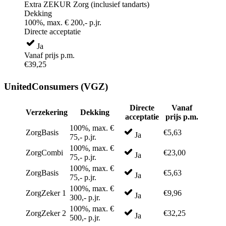
Extra ZEKUR Zorg (inclusief tandarts)
Dekking
100%, max. € 200,- p.jr.
Directe acceptatie
Ja
Vanaf prijs p.m.
€39,25
UnitedConsumers (VGZ)
Directe
Vanaf
Verzekering
Dekking
acceptatie
prijs p.m.
100%, max. €
ZorgBasis
€5,63
Ja
75,- p.jr.
100%, max. €
ZorgCombi
€23,00
Ja
75,- p.jr.
100%, max. €
ZorgBasis
€5,63
Ja
75,- p.jr.
100%, max. €
ZorgZeker 1
€9,96
Ja
300,- p.jr.
100%, max. €
ZorgZeker 2
€32,25
Ja
500,- p.jr.