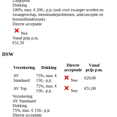
Largepolis
Dekking
100%, max. € 200,- p.jr. (ook voor zwanger worden en
zwangerschap, menstruatieproblemen, anticonceptie en
borstzelfonderzoek)
Directe acceptatie
Nee
Vanaf prijs p.m.
€51,50
DSW
Directe
Vanaf
Verzekering
Dekking
acceptatie
prijs p.m.
AV
75%, max. €
€29,00
Standaard
150,- p.jr.
Nee
75%, max. €
AV Top
€51,00
150,- p.jr.
Nee
Verzekering
AV Standaard
Dekking
75%, max. € 150,- p.jr.
Directe acceptatie