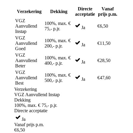
Directe
Vanaf
Verzekering
Dekking
acceptatie
prijs p.m.
VGZ
100%, max. €
Aanvullend
€6,50
Ja
75,- p.jr.
Instap
VGZ
100%, max. €
Aanvullend
€11,50
Ja
200,- p.jr.
Goed
VGZ
100%, max. €
Aanvullend
€28,50
Ja
400,- p.jr.
Beter
VGZ
100%, max. €
Aanvullend
€47,60
Ja
500,- p.jr.
Best
Verzekering
VGZ Aanvullend Instap
Dekking
100%, max. € 75,- p.jr.
Directe acceptatie
Ja
Vanaf prijs p.m.
€6,50