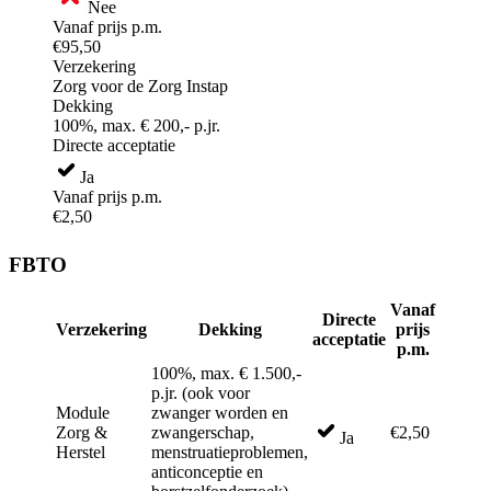
Nee
Vanaf prijs p.m.
€95,50
Verzekering
Zorg voor de Zorg Instap
Dekking
100%, max. € 200,- p.jr.
Directe acceptatie
Ja
Vanaf prijs p.m.
€2,50
FBTO
Vanaf
Directe
Verzekering
Dekking
prijs
acceptatie
p.m.
100%, max. € 1.500,-
p.jr. (ook voor
Module
zwanger worden en
Zorg &
zwangerschap,
€2,50
Ja
Herstel
menstruatieproblemen,
anticonceptie en