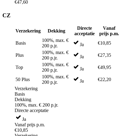
€47,60
CZ
Directe
Vanaf
Verzekering
Dekking
acceptatie
prijs p.m.
100%, max. €
Basis
€10,85
Ja
200 p.jr.
100%, max. €
Plus
€27,35
Ja
200 p.jr.
100%, max. €
Top
€49,95
Ja
200 p.jr.
100%, max. €
50 Plus
€22,20
Ja
200 p.jr.
Verzekering
Basis
Dekking
100%, max. € 200 p.jr.
Directe acceptatie
Ja
Vanaf prijs p.m.
€10,85
Verzekering