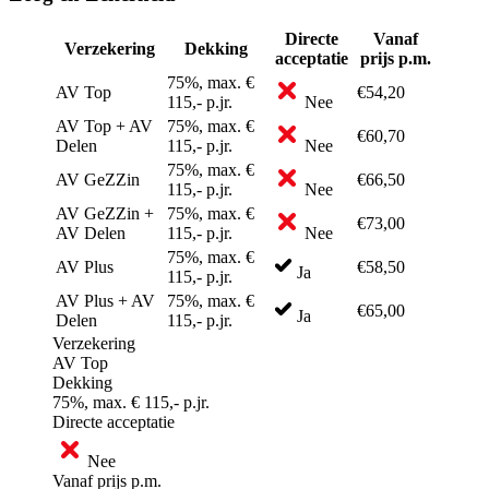
Directe
Vanaf
Verzekering
Dekking
acceptatie
prijs p.m.
75%, max. €
AV Top
€54,20
115,- p.jr.
Nee
AV Top + AV
75%, max. €
€60,70
Delen
115,- p.jr.
Nee
75%, max. €
AV GeZZin
€66,50
115,- p.jr.
Nee
AV GeZZin +
75%, max. €
€73,00
AV Delen
115,- p.jr.
Nee
75%, max. €
AV Plus
€58,50
Ja
115,- p.jr.
AV Plus + AV
75%, max. €
€65,00
Ja
Delen
115,- p.jr.
Verzekering
AV Top
Dekking
75%, max. € 115,- p.jr.
Directe acceptatie
Nee
Vanaf prijs p.m.