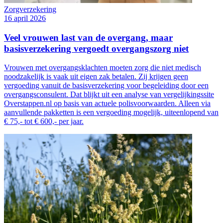
Zorgverzekering
16 april 2026
Veel vrouwen last van de overgang, maar
basisverzekering vergoedt overgangszorg niet
Vrouwen met overgangsklachten moeten zorg die niet medisch
noodzakelijk is vaak uit eigen zak betalen. Zij krijgen geen
vergoeding vanuit de basisverzekering voor begeleiding door een
overgangsconsulent. Dat blijkt uit een analyse van vergelijkingssite
Overstappen.nl op basis van actuele polisvoorwaarden. Alleen via
aanvullende pakketten is een vergoeding mogelijk, uiteenlopend van
€ 75,- tot € 600,- per jaar.