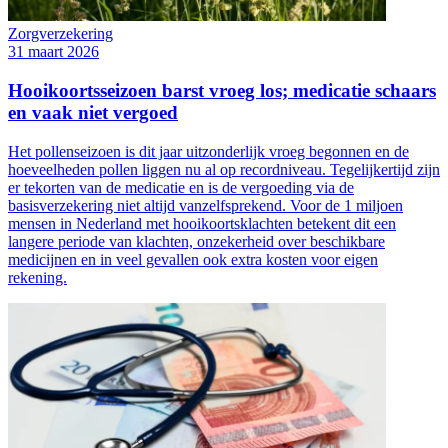
Zorgverzekering
31 maart 2026
Hooikoortsseizoen barst vroeg los; medicatie schaars
en vaak niet vergoed
Het pollenseizoen is dit jaar uitzonderlijk vroeg begonnen en de
hoeveelheden pollen liggen nu al op recordniveau. Tegelijkertijd zijn
er tekorten van de medicatie en is de vergoeding via de
basisverzekering niet altijd vanzelfsprekend. Voor de 1 miljoen
mensen in Nederland met hooikoortsklachten betekent dit een
langere periode van klachten, onzekerheid over beschikbare
medicijnen en in veel gevallen ook extra kosten voor eigen
rekening.