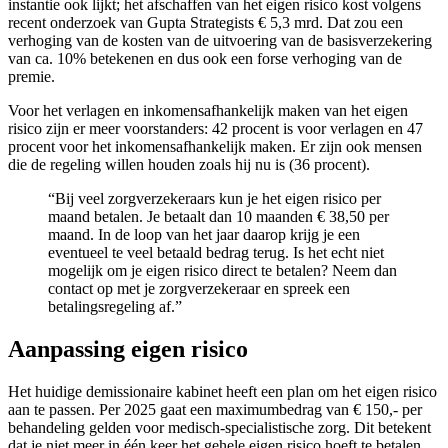
instantie ook lijkt; het afschaffen van het eigen risico kost volgens
recent onderzoek van Gupta Strategists € 5,3 mrd. Dat zou een
verhoging van de kosten van de uitvoering van de basisverzekering
van ca. 10% betekenen en dus ook een forse verhoging van de
premie.
Voor het verlagen en inkomensafhankelijk maken van het eigen
risico zijn er meer voorstanders: 42 procent is voor verlagen en 47
procent voor het inkomensafhankelijk maken. Er zijn ook mensen
die de regeling willen houden zoals hij nu is (36 procent).
“Bij veel zorgverzekeraars kun je het eigen risico per
maand betalen. Je betaalt dan 10 maanden € 38,50 per
maand. In de loop van het jaar daarop krijg je een
eventueel te veel betaald bedrag terug. Is het echt niet
mogelijk om je eigen risico direct te betalen? Neem dan
contact op met je zorgverzekeraar en spreek een
betalingsregeling af.”
Aanpassing eigen risico
Het huidige demissionaire kabinet heeft een plan om het eigen risico
aan te passen. Per 2025 gaat een maximumbedrag van € 150,- per
behandeling gelden voor medisch-specialistische zorg. Dit betekent
dat je niet meer in één keer het gehele eigen risico hoeft te betalen