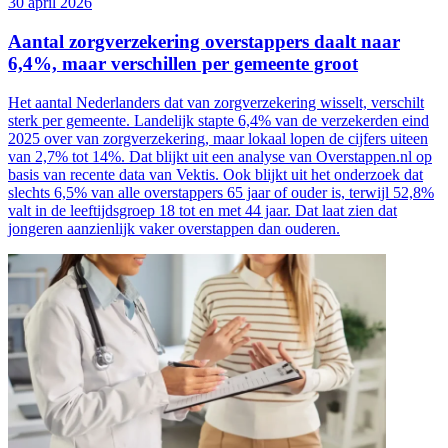
30 april 2026
Aantal zorgverzekering overstappers daalt naar
6,4%, maar verschillen per gemeente groot
Het aantal Nederlanders dat van zorgverzekering wisselt, verschilt
sterk per gemeente. Landelijk stapte 6,4% van de verzekerden eind
2025 over van zorgverzekering, maar lokaal lopen de cijfers uiteen
van 2,7% tot 14%. Dat blijkt uit een analyse van Overstappen.nl op
basis van recente data van Vektis. Ook blijkt uit het onderzoek dat
slechts 6,5% van alle overstappers 65 jaar of ouder is, terwijl 52,8%
valt in de leeftijdsgroep 18 tot en met 44 jaar. Dat laat zien dat
jongeren aanzienlijk vaker overstappen dan ouderen.