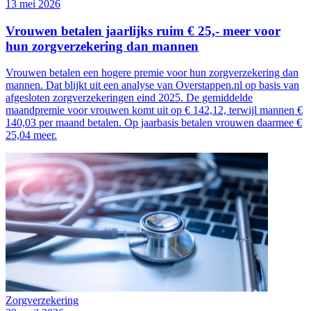
13 mei 2026
Vrouwen betalen jaarlijks ruim € 25,- meer voor
hun zorgverzekering dan mannen
Vrouwen betalen een hogere premie voor hun zorgverzekering dan
mannen. Dat blijkt uit een analyse van Overstappen.nl op basis van
afgesloten zorgverzekeringen eind 2025. De gemiddelde
maandpremie voor vrouwen komt uit op € 142,12, terwijl mannen €
140,03 per maand betalen. Op jaarbasis betalen vrouwen daarmee €
25,04 meer.
Zorgverzekering