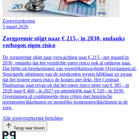
Zorgverzekering
5 maart 2026
Zorgpremie stijgt naar € 215,- in 2030, ondanks
verhogen eigen risico
De zorgpremie stijgt naar verwachting naar € 215,- per maand in
2030, ondanks dat het verplichte eigen risico ook al omhoog gaat.
Dat blijkt uit berekeningen van vergelijkingswebsite Overstappen.nl.
Structurele stijgingen van de zorgkosten wegen blijkbaar zo zwaar
dat het hogere eigen risico de kosten niet dekt. Het Centraal
Planbureau gaat ervan uit dat het eigen risico stijgt van € 385,- in
2026 naar € 460,- in 2027 en uiteindelijk naar € 520,- in 2030.
Overstappen.nl combineerde deze cijfers met historische
premieontwikkelingen en mogelijke kostenontwikkelingen in de
zorg.
Alle zorgverzekering berichten
Terug naar boven