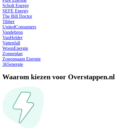
Pure Energie
Scholt Energy
SEFE Energy
The Bill Doctor
Tibber
UnitedConsumers
Vandebron
VanHelder
Vattenfall
WoonEnergie
Zonneplan
Zonopnaam Energie
365energie
Waarom kiezen voor Overstappen.nl