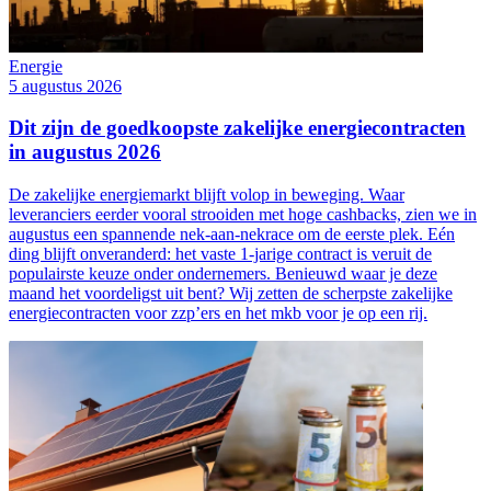
Energie
5 augustus 2026
Dit zijn de goedkoopste zakelijke energiecontracten
in augustus 2026
De zakelijke energiemarkt blijft volop in beweging. Waar
leveranciers eerder vooral strooiden met hoge cashbacks, zien we in
augustus een spannende nek-aan-nekrace om de eerste plek. Eén
ding blijft onveranderd: het vaste 1-jarige contract is veruit de
populairste keuze onder ondernemers. Benieuwd waar je deze
maand het voordeligst uit bent? Wij zetten de scherpste zakelijke
energiecontracten voor zzp’ers en het mkb voor je op een rij.