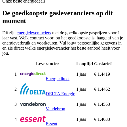
Onze beste energiedeals
De goedkoopste gasleveranciers op dit
moment
Dit zijn
energieleveranciers
met de goedkoopste gasprijzen voor 1
jaar vast. Welk contract voor jou het goedkoopste is, hangt af van je
energieverbruik en voorkeuren. Vul jouw persoonlijke gegevens in
en zie direct welke energieleverancier het beste aanbod heeft voor
jou.
Leverancier
Looptijd
Gastarief
1
1 jaar
€ 1,4419
Energiedirect
2
1 jaar
€ 1,4462
DELTA Energie
3
1 jaar
€ 1,4553
Vandebron
4
1 jaar
€ 1,4633
Essent