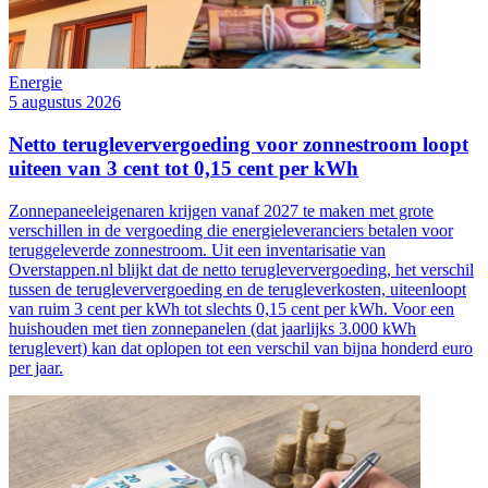
Energie
5 augustus 2026
Netto terugleververgoeding voor zonnestroom loopt
uiteen van 3 cent tot 0,15 cent per kWh
Zonnepaneeleigenaren krijgen vanaf 2027 te maken met grote
verschillen in de vergoeding die energieleveranciers betalen voor
teruggeleverde zonnestroom. Uit een inventarisatie van
Overstappen.nl blijkt dat de netto terugleververgoeding, het verschil
tussen de terugleververgoeding en de terugleverkosten, uiteenloopt
van ruim 3 cent per kWh tot slechts 0,15 cent per kWh. Voor een
huishouden met tien zonnepanelen (dat jaarlijks 3.000 kWh
teruglevert) kan dat oplopen tot een verschil van bijna honderd euro
per jaar.