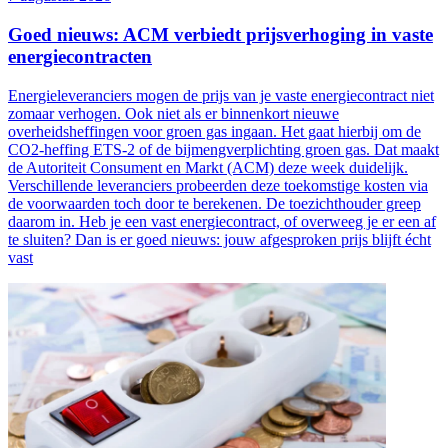
Goed nieuws: ACM verbiedt prijsverhoging in vaste
energiecontracten
Energieleveranciers mogen de prijs van je vaste energiecontract niet
zomaar verhogen. Ook niet als er binnenkort nieuwe
overheidsheffingen voor groen gas ingaan. Het gaat hierbij om de
CO2-heffing ETS-2 of de bijmengverplichting groen gas. Dat maakt
de Autoriteit Consument en Markt (ACM) deze week duidelijk.
Verschillende leveranciers probeerden deze toekomstige kosten via
de voorwaarden toch door te berekenen. De toezichthouder greep
daarom in. Heb je een vast energiecontract, of overweeg je er een af
te sluiten? Dan is er goed nieuws: jouw afgesproken prijs blijft écht
vast