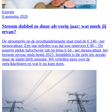
Energie
6 augustus 2026
Stroom dubbel zo duur als vorig jaar: wat merk jij
ervan?
De stroomprijs op de groothandelsmarkt staat rond de € 140,- per
megawattuur. Een jaar geleden was dat nog ongeveer € 80,-. De
gasprijs piekte halverwege juli op bijna € 64,- per megawattuur, het
hoogste niveau sinds begin 2023. Inmiddels is die prijs iets gezakt,
maar de markt blijft onrustig. Wij vertellen meer over de
ontwikkelingen en wat je nu kunt doen.