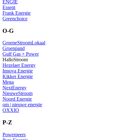
ENGIE
Essent
Frank Energie
Greenchoice
O-G
GroeneStroomLokaal
Groenpand
Gulf Gas + Power
HalloStroom
Hezelaer Energy
Innova Energie
Kikker Energie
Mega
NextEnergy
NieuweStroom
Noord Energie
om | nieuwe energie
OXXIO
P-Z
Powerpeers