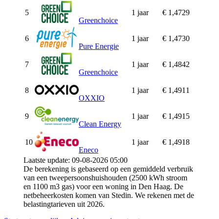
5
1 jaar
€ 1,4729
Greenchoice
6
1 jaar
€ 1,4730
Pure Energie
7
1 jaar
€ 1,4842
Greenchoice
8
1 jaar
€ 1,4911
OXXIO
9
1 jaar
€ 1,4915
Clean Energy
10
1 jaar
€ 1,4918
Eneco
Laatste update: 09-08-2026 05:00
De berekening is gebaseerd op een gemiddeld verbruik
van een tweepersoonshuishouden (2500 kWh stroom
en 1100 m3 gas) voor een woning in Den Haag. De
netbeheerkosten komen van Stedin. We rekenen met de
belastingtarieven uit 2026.